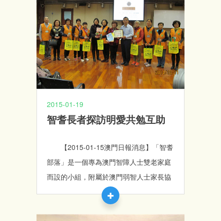
我喜愛的制服，加強學員的自我決策，並
與社會建立正向的連繫。 參加者可於主辦
單位提供的指定衣服上設計圖案，並輸出
設計樣板於截止日期前寄回曉光中心，比
賽將會設冠、亞、季三名及優勝組兩名，
得獎者可獲得豐富的獎金及設計圖樣將會
作為曉光中心學員新制服之圖案，歡迎各
2015-01-19
界人士熱烈参與此次有意義的活動，並更
智耆長者探訪明愛共勉互助
深入了解智障人士，發揮社會共融的精
神。
【2015-01-15澳門日報消息】「智耆
部落」是一個專為澳門智障人士雙老家庭
而設的小組，附屬於澳門弱智人士家長協
進會康樂綜合服務中心，為了讓長者可以
活得精彩，讓晚年更豐盛，中心於日前舉
辦了探訪明暉護養院的活動，同時增加雙