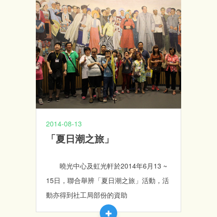
老家庭對本澳社會服務的認識。本次活動
一行七十多人，由澳門弱智人士家長協進
會永遠會長劉玫瑰帶領之下，一眾參加者
到明暉護養院，並獲明愛總幹事潘志明、
生命熱線主任黎妙玲、明愛家居護養服務
主任鄭月嬋及明暉護養院院長林玉珠等人
熱情接待。
2014-08-13
「夏日潮之旅」
曉光中心及虹光軒於2014年6月13 ~
15日，聯合舉辨「夏日潮之旅」活動，活
動亦得到社工局部份的資助