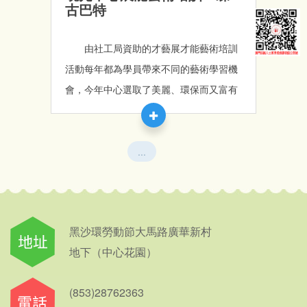
古巴特
由社工局資助的才藝展才能藝術培訓
活動每年都為學員帶來不同的藝術學習機
會，今年中心選取了美麗、環保而又富有
歐洲風情的蝶古巴特來學習，學員們在過
程中除了可以認識到環保的概念、訓練專
注力外，更可以自己創作一個獨一無二的
...
作品，現時在學習的初期階段，學員們都
顯得好奇而有興趣，相信在不久將來他們
便可以創作出屬於自己的美麗作品。
黑沙環勞動節大馬路廣華新村
地下（中心花園）
(853)28762363