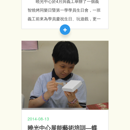
曉光中心於4月與義工舉辦了一個義
智燒烤同樂日暨第一學學員生日會，一班
義工前來為學員慶祝生日、玩遊戲，更一
同燒雞翼添。雖然當日天公不造美，下起
大雨，但仍然無減大家的興緻，將燒烤地
點轉到中心花園內，為學員及義工們都增
添了難忘而又特別的經驗。
2014-08-13
曉光中心展能藝術培訓—蝶