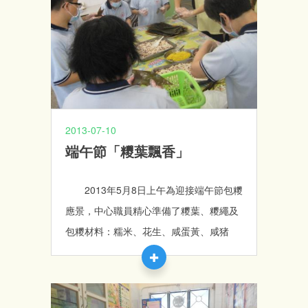
接納外，亦讓社區人士認識到學員的能
力。預祝各參賽健兒，在活動中取得好成
績。
2013-07-10
端午節「糭葉飄香」
2013年5月8日上午為迎接端午節包糭
應景，中心職員精心準備了糭葉、糭繩及
包糭材料：糯米、花生、咸蛋黃、咸猪
肉、綠豆仁；學員分組親身學習包糭子，
學員在職員指導下選糭葉做成兜，自選材
料包成糭。學員開心地將2只自己包的糭