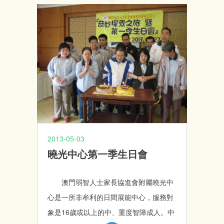
人的小組；學員雖然受認知及溝通表達能
力的限制，但小組中學員間互相提醒，用
圖片及短片促進學員的理解；小組讓更多
學員關注健康常識，學員們和睦相處。
2013-05-03
曉光中心第一季生日會
澳門弱智人士家長協進會附屬曉光中
心是一所非牟利的日間展能中心，服務對
象是16歲或以上的中、重度智障成人。中