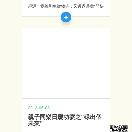
起源、意義和象徵物等；又透過遊戲“鬥快
入復活旦”比賽及教導學員製作復活節白兔
籃，讓學員一同感受節日的歡樂氣氛，同
時透過共同製作小手工，訓練他們的小肌
肉及團體合作精神。
2013-05-03
親子同樂日慶功宴之“碌出個
未來”