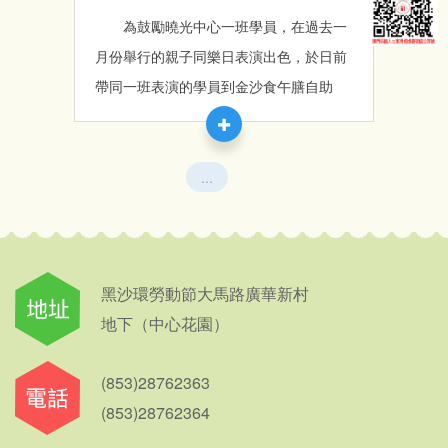
為鼓勵曉光中心一班學員，在過去一
月份舉行的親子同樂日表演出色，於日前
帶同一班表演的學員到金沙食午膳自助
餐，一眾學員見到琳琅滿目的美食都十份
興奮雀躍；午飯過後與學員步行到附近的
漁人碼頭小休，並到裡面的遊戲機中心參
...
觀和試玩了一會兒時間，學員均是第一次
進入此類型遊戲活動場所，故都表現出新
奇的樣子；小休過後，就乘車出發前往澳
黑沙環勞動節大馬路廣華新村
門蛋保齡球場，學員在導師的協助下，都
地下（中心花園）
能一一打出漂亮的一球，而在過程中，我
們更驚喜地發現，原來某位學員極有打保
(853)28762363
齡球的天份呢！這讓我們深深反思到，學
(853)28762364
員的能力遠遠大於我們的想像，希望未來
在條件的許可下，多帶學員到外面接觸事