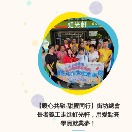
【暖心共融·甜蜜同行】街坊總會
長者義工走進虹光軒，用愛點亮
學員就業夢！