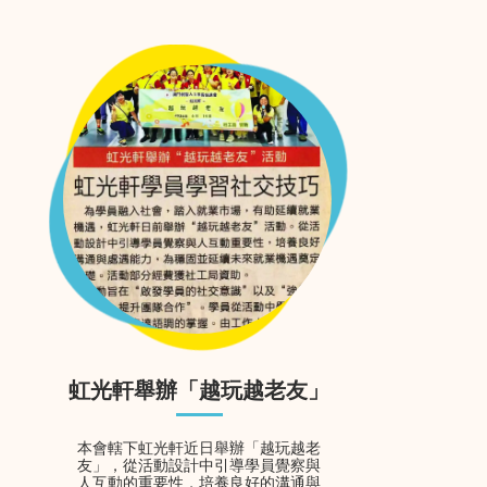
虹光軒舉辦「越玩越老友」
本會轄下虹光軒近日舉辦「越玩越老
友」，從活動設計中引導學員覺察與
人互動的重要性，培養良好的溝通與