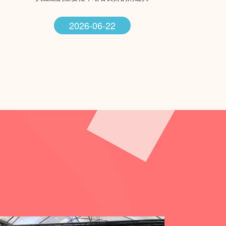
處遇能力，為穩固並延續未來的就業
機遇奠定基礎，活動部份獲社工局資
助。
2026-06-22