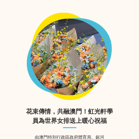
花束傳情，共融澳門！虹光軒學
員為世界女排送上暖心祝福
由澳門特別行政區政府體育局、銀河