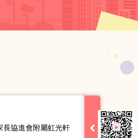
家長協進會附屬虹光軒