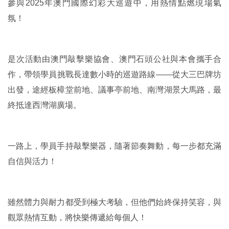
參與2025年澳門國際幻彩大巡遊中，用熱情點燃現場氣
氛！
是次活動由澳門敲擊樂協會、澳門石頭公社與本會攜手合
作，帶領學員挑戰長達數小時的巡遊路線——從大三巴牌坊
出發，途經板樟堂前地、議事亭前地、南灣湖景大馬路，最
終抵達西灣湖廣場。
一路上，學員手持敲擊樂器，隨著節奏舞動，每一步都充滿
自信與活力！
雖然體力與耐力都受到極大考驗，但他們始終保持笑容，與
觀眾熱情互動，將快樂傳遞給每個人！