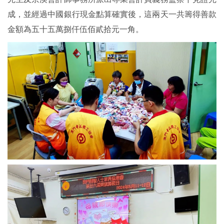
成，並經過中國銀行現金點算確實後，這兩天一共籌得善款
金額為五十五萬捌仟伍佰貳拾元一角。