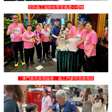
堂區義工協助在聖堂義賣小禮物
「澳門展現真我協會」義工們參與賣旗籌款