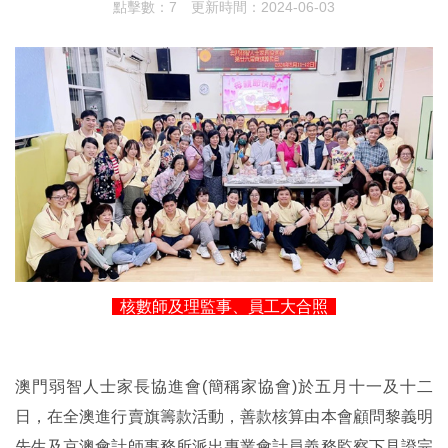
點擊數：7
更新時間：2024-06-03
核數師及理監事、員工大合照
澳門弱智人士家長協進會(簡稱家協會)於五月十一及十二
日，在全澳進行賣旗籌款活動，善款核算由本會顧問黎義明
先生及京澳會計師事務所派出專業會計員義務監察下見證完