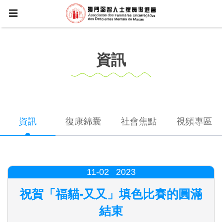
資訊
資訊
復康錦囊
社會焦點
視頻專區
11-02
2023
祝賀「福貓-又又」填色比賽的圓滿
結束