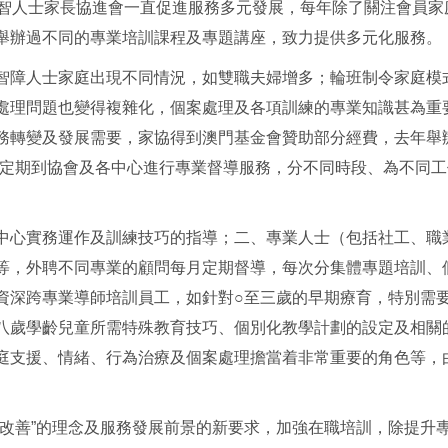
】弱智人士家長協進會一直促進服務多元發展，每年除了關注會員
舉辦過不同的專業培訓課程及專題講座，致力提供多元化服務。
障人士家庭出現不同情況，如雙職夫婦增多；輪班制令家庭模
處理問題也變得複雜化，個案處理及各項訓練的專業知識甚為重
務轉變及發展需要，家協得到澳門基金會贊助部分經費，去年舉
師定期到協會及各中心進行專業督導服務，分不同時段、為不同
心實務運作及訓練技巧的指導；二、專業人士（包括社工、職
等，外聘不同專業的顧問每月定期督導，每次分集體專題培訓、
資深跨專業導師培訓員工，如針對○至三歲的早期療育，特別需
八歲學齡兒童所需特殊教育技巧、個別化教學計劃的設定及相關
庭支援、情緒、行為治療及個案處理擔當着非常重要的角色等，
善”的理念及服務發展前景的新要求，加強在職培訓，除提升