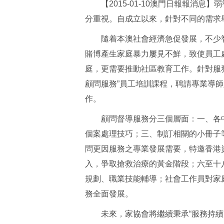
【2015-01-10澳門日報報消息
分重視。自成立以來，針對不同的需求
隨着本澳社會經濟急促發展，不少智
賭博產生家庭暴力屢見不鮮，致使員工
庭，更需要推動社區教育工作。針對服
顧問服務”員工培訓課程，聘請專業導
作。
顧問督導服務分三個層面：一、各中
個案處理技巧；三、制訂相關的小冊子
問更因服務之專業發展需要，特邀香港
入，爭取搶救治療的黃金階段；六至十
規劃、職業技能輔導；社會工作員對家
務全面發展。
未來，家協會將繼續秉承“服務持續改