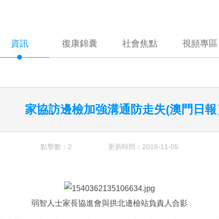
資訊
復康錦囊
社會焦點
視頻專區
家協訪邊檢加強溝通防走失(澳門日報
點擊數：2
更新時間：2018-11-05
弱智人士家長協進會與拱北邊檢站負責人合影