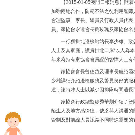
【2015-01-05澳門日報消息】
加強兩地合作，防範不法之徒利用智障
會理監事、家長、學員及行政人員代表
員、家協會永遠會長劉玫瑰及家協會名
一行獲拱北邊檢站站長李少雄、政委
人士及其家庭，讚賞拱北口岸“以人為
年來為持有家協會會員證的智障人士有
家協會會長曾德岱及理事長盧紹霞亦
少雄詳細介紹邊檢服務及警員良好的服
道，讓特殊人士以減少因排隊時間過長
家協會行政總監廖秀華則介紹了智障
陌生人及地方感徬徨，缺乏與人溝通的
管制及對前線人員認識不同特殊需要的