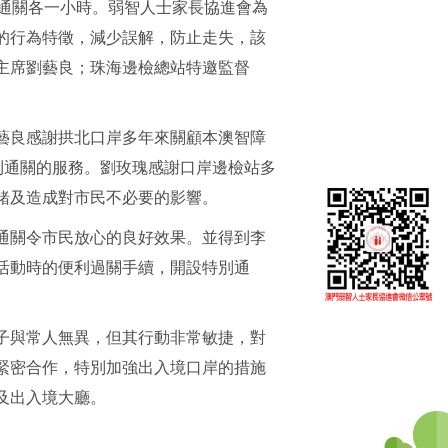
後通關各一小時。弱智人士家長協進會為
的行為特徵，減少誤解，防止走失，該
主席劉藝良；珠海邊檢總站特邀監督
藝良感謝拱北口岸多年來關顧本澳智障
利通關的服務。劉玫瑰感謝口岸邊檢站多
緒及造成對市民不必要的影響。
通關令市民放心的良好效果。並得到李
活動時的便利過關手續，開設特別通
子與常人無異，但其行動非常敏捷，對
緊密合作，特別加強出入境口岸的措施
及出入境大廳。