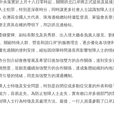
隨着中央落實於上月十八日零時起，關閘拱北口岸將正式提前及延
人士犯罪，特別是深夜時分，同時讓更多社會人士認識智障人士
，在澳區全國人大代表、珠海邊檢總站特邀監督員、家協會名譽
譽主席吳在權的帶領下，拜訪拱北邊檢站。
鍾愛輝、副站長鄭戈及吳秀群、出入境大廳各負責人接見。劉
本、關顧特殊人群、營造和諧口岸”的服務理念，逐步優化各項便
優先過關的便利安排，縮短因排隊時間過長而影響智障人士的情
分別介紹會務發展及希望日後加強雙方的合作關係，達到安全
務態度，並願意繼續加強雙方的合作關係，達成集體組織到內地
而引發的情緒，同意加強雙方的溝通機制。
人士特徵及安全問題，特別是自閉症或多動症兒童的外表和樣
能力，容易走失。為防止智障人士走失，實有賴口岸多個部門的
智障人士行為特徵及其處理方法。最後，一行人員還參觀了口岸