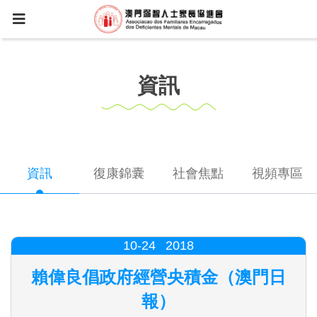
資訊
資訊
復康錦囊
社會焦點
視頻專區
10-24
2018
賴偉良倡政府經營央積金（澳門日
報）