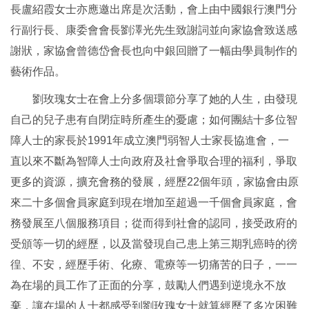
長盧紹霞女士亦應邀出席是次活動，會上由中國銀行澳門分
行副行長、康委會會長劉澤光先生致謝詞並向家協會致送感
謝狀，家協會曾德岱會長也向中銀回贈了一幅由學員制作的
藝術作品。
劉玫瑰女士在會上分多個環節分享了她的人生，由發現
自己的兒子患有自閉症時所產生的憂慮；如何團結十多位智
障人士的家長於1991年成立澳門弱智人士家長協進會，一
直以來不斷為智障人士向政府及社會爭取合理的福利，爭取
更多的資源，擴充會務的發展，經歷22個年頭，家協會由原
來二十多個會員家庭到現在增加至超過一千個會員家庭，會
務發展至八個服務項目；從而得到社會的認同，接受政府的
受頒等一切的經歷，以及當發現自己患上第三期乳癌時的徬
徨、不安，經歷手術、化療、電療等一切痛苦的日子，一一
為在場的員工作了正面的分享，鼓勵人們遇到逆境永不放
棄，讓在場的人士都感受到劉玫瑰女士就算經歷了多次困難