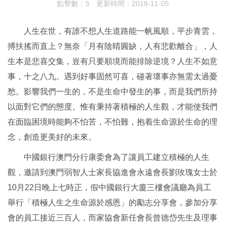
點擊數：3
更新時間：2018-11-05
人生在世，有誰不想人生道路能一帆風順，平步青雲，
搏扶搖而直上？無奈「月有陰晴圓缺，人有悲歡離合」，人
生本是悲喜交集，豈有只要順境而能排除逆境？人生不如意
事，十之八九。遇到好事固然可喜，碰著壞事亦無需太過憂
愁。影響我們一生的，不是生命中發生的事，而是我們所持
以面對它們的態度。惟有秉持著積極的人生觀，才能使我們
在面臨困境時能夠不怕苦，不怕難，抱着生命源於生命的理
念，創造更美好的未來。
中國銀行澳門分行康委會為了讓員工建立積極的人生
觀，邀請到澳門弱智人士家長協進會永遠會長劉玫瑰女士於
10月22日晚上七時正，假中國銀行大廈三樓會議廳為員工
舉行「積極人生之生命源於感恩」的勵志分享會，參加分享
會的員工接近三百人，而家協會新任會長曾德岱先生及理事