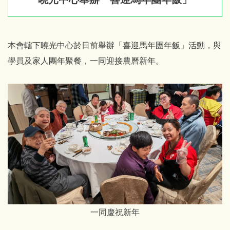
本會轄下曉光中心於日前舉辦「喜迎馬年團年飯」活動，與
學員及家人團年聚餐，一同迎接農曆新年。
一同慶祝新年