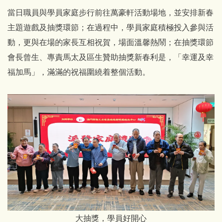
當日職員與學員家庭步行前往萬豪軒活動場地，並安排新春
主題遊戲及抽獎環節；在過程中，學員家庭積極投入參與活
動，更與在場的家長互相祝賀，場面溫馨熱鬧；在抽獎環節
會長曾生、專責馬太及區生贊助抽獎新春利是，「幸運及幸
福加馬」，滿滿的祝福圍繞着整個活動。
大抽獎，學員好開心