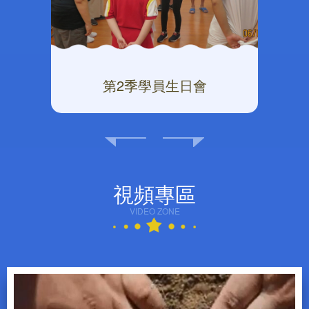
第2季學員生日會
康
視頻專區
VIDEO ZONE