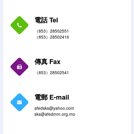
電話 Tel
（853）28502551
（853）28502416
傳真 Fax
（853）28502541
電郵 E-mail
afedsks@yahoo.com
sks@afedmm.org.mo