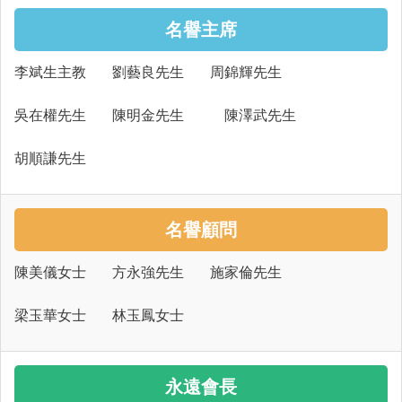
名譽主席
李斌生主教
劉藝良先生
周錦輝先生
吳在權先生
陳明金先生
陳澤武先生
胡順謙先生
名譽顧問
陳美儀女士
方永強先生
施家倫先生
梁玉華女士
林玉鳳女士
永遠會長