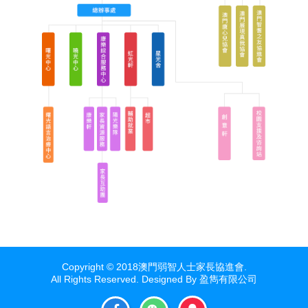
Copyright © 2018澳門弱智人士家長協進會.
All Rights Reserved. Designed By
盈雋有限公司