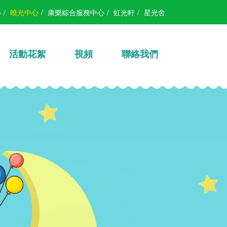
心
/
曉光中心
/
康樂綜合服務中心
/
虹光軒
/
星光舍
活動花絮
視頻
聯絡我們