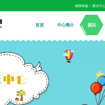
總辦事處
/
曙光中
首頁
中心簡介
資訊