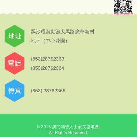
黑沙環勞動節大馬路廣華新村
地下（中心花園）
(853)28762363
(853)28762364
(853) 28762365
© 2018 澳門弱智人士家長協進會.
All Rights Reserved.