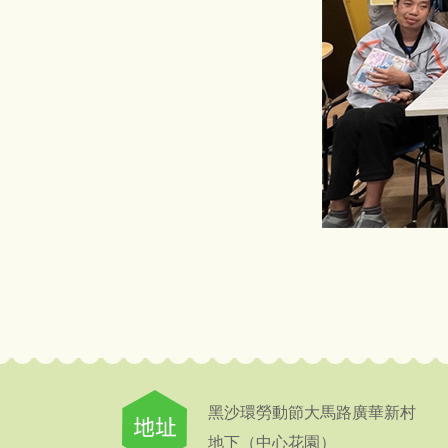
黑沙環勞動節大馬路廣華新村
地下（中心花園）