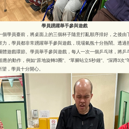
學員踴躍舉手參與遊戲
一個學員臺前，將桌面上的三個杯子隨意打亂順序排好，之後由
察力，學員都非常踴躍舉手參與遊戲，現場氣氛十分熱鬧。透過
團體遊戲環節。學員舉手參與遊戲，每人一次一個乒乓球，將乒
應的動作，例如“原地旋轉3圈”、“單腳站立5秒鐘”、“深蹲3次
所望，學員十分開心。