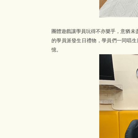
團體遊戲讓學員玩得不亦樂乎，意猶未
的學員派發生日禮物，學員們一同唱生
憶。