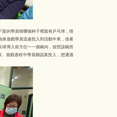
下面的學員猜哪個杯子裡面有乒乓球，猜
熱身遊戲學員迅速投入到活動中來，借著
乓球彈入前方任一一個碗內，按照該碗所
”等。遊戲過程中學員都認真投入，想通過