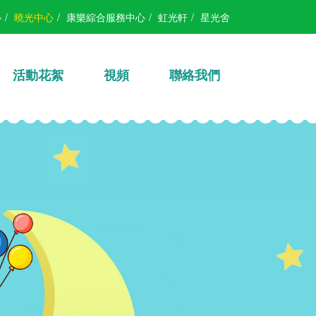
心
/
曉光中心
/
康樂綜合服務中心
/
虹光軒
/
星光舍
活動花絮
視頻
聯絡我們