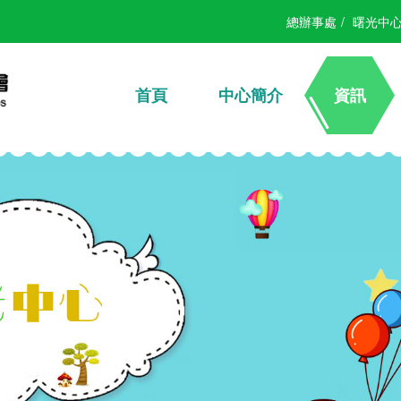
總辦事處
/
曙光中
首頁
中心簡介
資訊