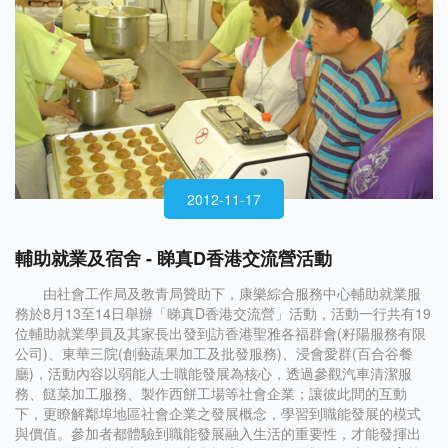
2012-11-17
輔助就業及宿舍 - 睇真D香港交流營活動
由社會工作局及教青局贊助下，康樂綜合服務中心輔助就業服
務於8月13至14日舉辦「睇真D香港交流營」活動，活動一行共有19
位輔助就業學員及其家長出發到訪香港聖雅各福群會(籽陽服務有限
公司)、東華三院(創藝蔬果加工及批發服務)、浸會愛群(百合谷餐
廳)，活動內容以弱能人士職能發展為核心，透過參觀汽車清潔服
務、餸菜加工服務、製作西餅工場等社會企業；讓彼此間的互動
下，更瞭解鄰埠地區社會企業之發展概念，學習到職能發展的模式
與價值。參加者都體驗到職能發展融入生活的重要性，才能發揮出