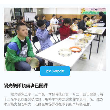
2013-02-28
陽光樂隊預備班已開課
陽光樂隊二零一三年第一季預備班已於一月二十四日開課，有
十二名學員經面試被取錄，現時平均每次課出席學員有十名。雖然
學員能力相差較大，老師在每節課都按學員能力調整進度。