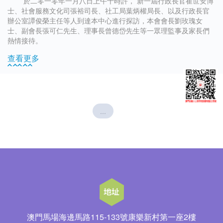
於二零一零年一月八日上午十時許， 新一屆行政長官崔世安博
士、社會服務文化司張裕司長、社工局葉炳權局長、以及行政長官
辦公室譚俊榮主任等人到達本中心進行探訪，本會會長劉玫瑰女
士、副會長張可仁先生、理事長曾德岱先生等一眾理監事及家長們
熱情接待。
查看更多
...
澳門馬場海邊馬路115-133號康樂新村第一座2樓