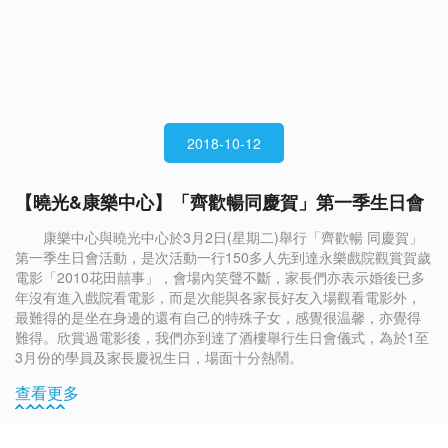
2018-10-12
【曉光&康樂中心】「齊歡暢同慶賀」第一季生日會
康樂中心與曉光中心於3月2日(星期二)舉行「齊歡暢 同慶賀」
第一季生日會活動，是次活動一行150多人先到達永樂戲院觀賞賀歲
電影「2010花田囍事」，會場內笑聲不斷，家長們亦表示婚後已多
年沒有進入戲院看電影，而是次能與各家長好友入場觀看電影外，
最難得的是坐在身邊的還有自己的特殊子女，感覺很温馨，亦覺得
難得。欣賞過電影後，我們亦到達了酒樓舉行生日會儀式，為於1至
3月份的學員及家長慶祝生日，場面十分熱鬧。
查看更多