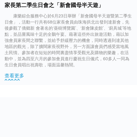
家長第二季生日會之「新會國母半天遊」
康樂綜合服務中心於6月23日舉辦「新會國母半天遊暨第二季生
日會」，活動一行共有68位家長會員由珠海拱北出發到達新會，先
後參觀了僑鄉新 會著名的‘葵樹博覽園’、‘新會陳皮館’、‘廚具城’等地
點，並品嘗風味十足的全鵝午宴。藉著這些外出旅遊活動，藉以加
強會員家長間之聯繫，並給予舒緩壓力的機會，同時透過到達其他
地區的觀光，除了擴闊家長視野外，另一方面讓會員們感受當地風
土民情。參加者在短短的時間裏盡情享受觀光及購物的樂趣，在活
動中，並為四至六月的參加會員進行慶祝生日儀式，60多人一同為
生日會員唱出祝壽歌，場面温馨熱鬧。
查看更多